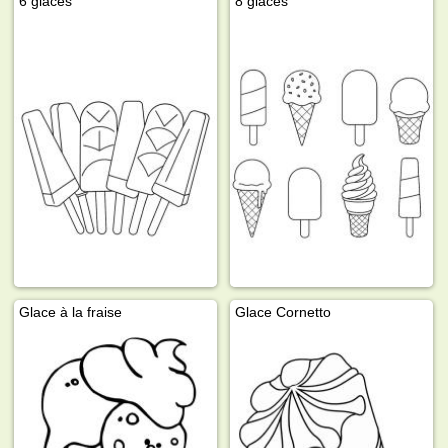
6 glaces
8 glaces
Glace à la fraise
Glace Cornetto