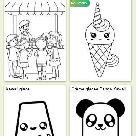
Nouveaux
Kawaii glace
Crème glacée Panda Kawaii