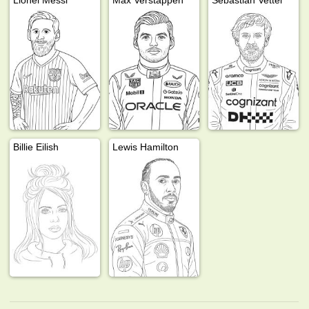
Billie Eilish
Lewis Hamilton