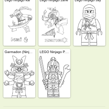
Garmadon (Ninjago)
LEGO Ninjago P.I.X.A.L.