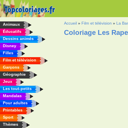
Accueil
»
Film et télévision
»
La Ba
Animaux
Coloriage Les Rap
Éducatifs
Dessins animés
Disney
Filles
Film et télévision
Garçons
Géographie
Jeux
Les tout-petits
Mandalas
Pour adultes
Printables
Sport
Thèmes