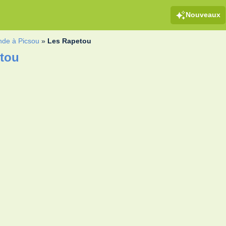
Nouveaux
nde à Picsou
»
Les Rapetou
etou