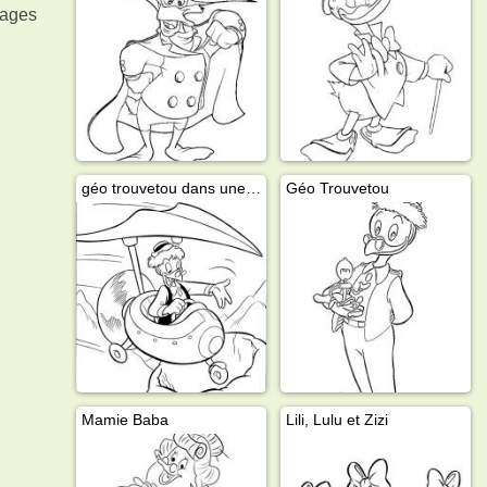
mages
géo trouvetou dans une machine volante
Géo Trouvetou
Mamie Baba
Lili, Lulu et Zizi