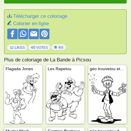
Télécharger ce coloriage
Colorier en ligne
40
4
32 LIKES
VOTES
/5
Plus de coloriage de La Bande à Picsou
Flagada Jones
Les Rapetou
géo trouvetou et filament
Myster Mask
Gontran Bonheur
géo trouvetou dans une machine volante