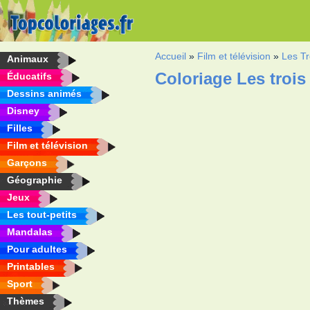
Accueil
»
Film et télévision
»
Les Tr
Animaux
Coloriage Les trois
Éducatifs
Dessins animés
Disney
Filles
Film et télévision
Garçons
Géographie
Jeux
Les tout-petits
Mandalas
Pour adultes
Printables
Sport
Thèmes