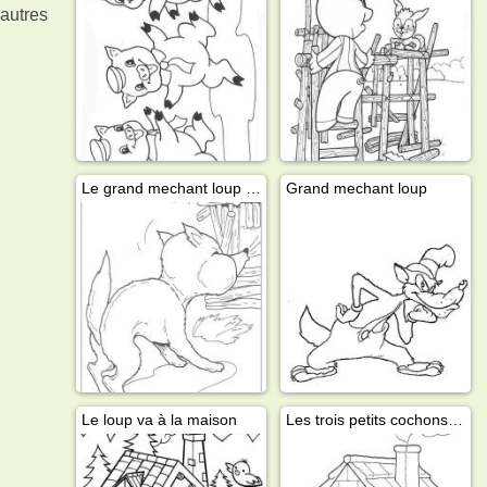
 autres
Le grand mechant loup détruit une maison
Grand mechant loup
Le loup va à la maison
Les trois petits cochons dans la maison