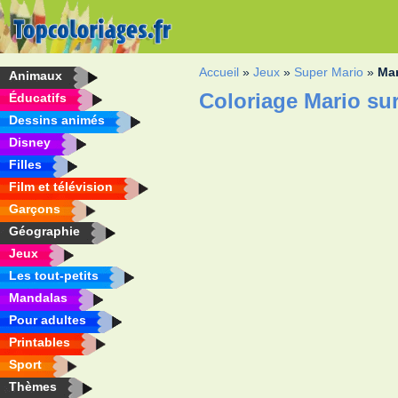
Accueil
»
Jeux
»
Super Mario
»
Mar
Animaux
Coloriage Mario su
Éducatifs
Dessins animés
Disney
Filles
Film et télévision
Garçons
Géographie
Jeux
Les tout-petits
Mandalas
Pour adultes
Printables
Sport
Thèmes