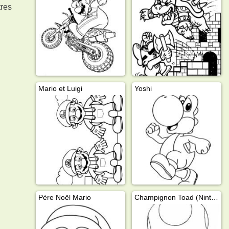
tres
Mario et Luigi
Yoshi
Père Noël Mario
Champignon Toad (Nintendo)