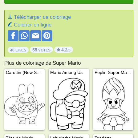
Télécharger ce coloriage
Colorier en ligne
55
4.2
46 LIKES
VOTES
/5
Plus de coloriage de Super Mario
Carottin (New Super Mario Bros. U.)
Mario Among Us
Poplin Super Mario Wonder
Tête de Mario
Labyrinthe Mario
Toadette