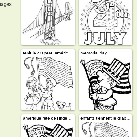
images
tenir le drapeau américain
memorial day
amerique fête de l'indépendance 4 juillet
enfants tiennent le drapeau américain