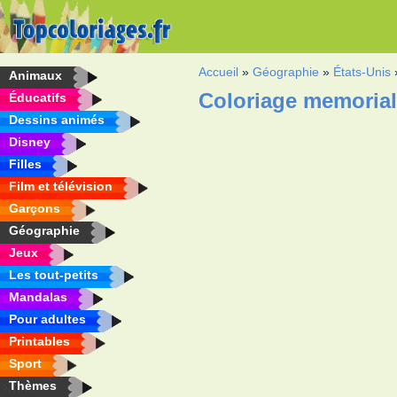
Accueil
»
Géographie
»
États-Unis
Animaux
Coloriage memorial
Éducatifs
Dessins animés
Disney
Filles
Film et télévision
Garçons
Géographie
Jeux
Les tout-petits
Mandalas
Pour adultes
Printables
Sport
Thèmes