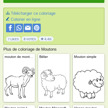
Télécharger ce coloriage
Colorier en ligne
8
4.4
7 LIKES
VOTES
/5
Plus de coloriage de Moutons
mouton de montagne
Bélier
Mouton simple
Mouton point à point
Mouton Minecraft
Visage mouton