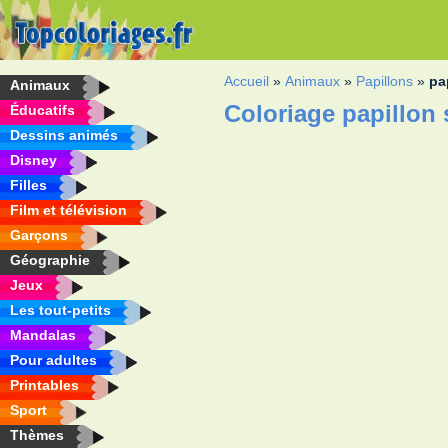
Accueil
»
Animaux
»
Papillons
»
pa
Animaux
Coloriage papillon 
Éducatifs
Dessins animés
Disney
Filles
Film et télévision
Garçons
Géographie
Jeux
Les tout-petits
Mandalas
Pour adultes
Printables
Sport
Thèmes