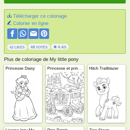
Télécharger ce coloriage
Colorier en ligne
48
4.4
42 LIKES
VOTES
/5
Plus de coloriage de My little pony
Princesse Daisy
Princesse et prince dans un carrosse
Hitch Trailblazer
Licorne Izzy Moonbow
Pipp Petals
Zipp Storm