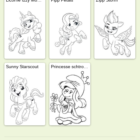
Sunny Starscout
Princesse schtroumpfette