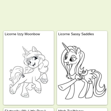
Licorne Izzy Moonbow
Licorne Sassy Saddles