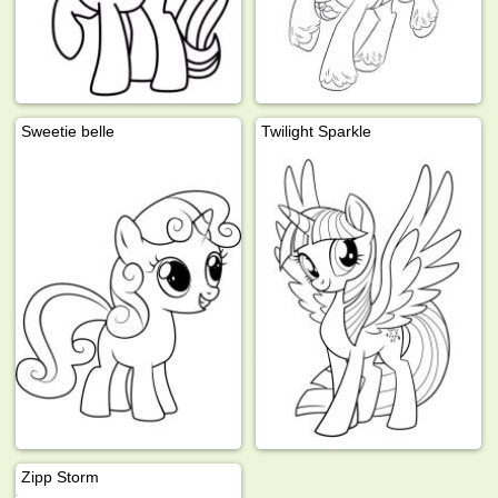
Sweetie belle
Twilight Sparkle
Zipp Storm