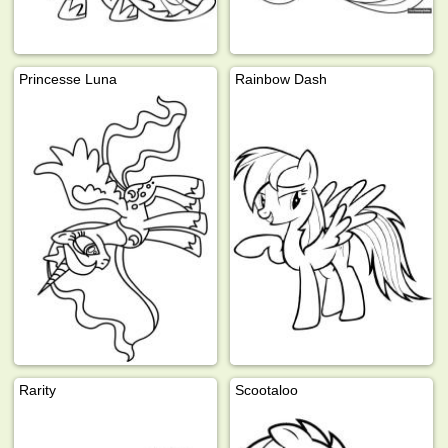
Princesse Luna
Rainbow Dash
Rarity
Scootaloo