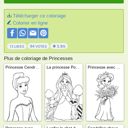
Télécharger ce coloriage
Colorier en ligne
94
3.9
73 LIKES
VOTES
/5
Plus de coloriage de Princesses
Princesse Cendrillon
La princesse Pocahontas et Meiko
Princesse avec un bouquet de fleurs
Princesse avec une baguette magique
Lucifer le chat de Cendrillon
Cendrillon chaussure en verre