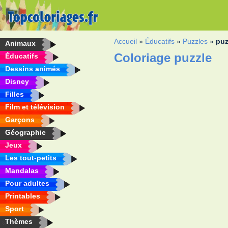
Accueil
»
Éducatifs
»
Puzzles
»
puz
Animaux
Coloriage puzzle
Éducatifs
Dessins animés
Disney
Filles
Film et télévision
Garçons
Géographie
Jeux
Les tout-petits
Mandalas
Pour adultes
Printables
Sport
Thèmes