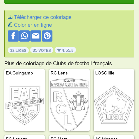
Télécharger ce coloriage
Colorier en ligne
35
4.55
32 LIKES
VOTES
/5
Plus de coloriage de Clubs de football français
EA Guingamp
RC Lens
LOSC lille
FC Lorient
FC Metz
AS Monaco