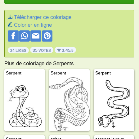
Télécharger ce coloriage
Colorier en ligne
35
3.45
24 LIKES
VOTES
/5
Plus de coloriage de Serpents
Serpent
Serpent
Serpent
Serpent
cobra
serpent joyeux