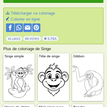
Télécharger ce coloriage
Colorier en ligne
60
3.75
45 LIKES
VOTES
/5
Plus de coloriage de Singe
Singe simple
Tête de singe
Gibbon
Visage de chimpanzé
Maki singe avec banane
Bonobo