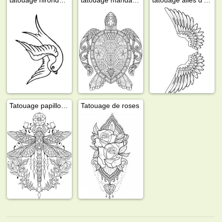
Tatouage papillon libellule
Tatouage de roses