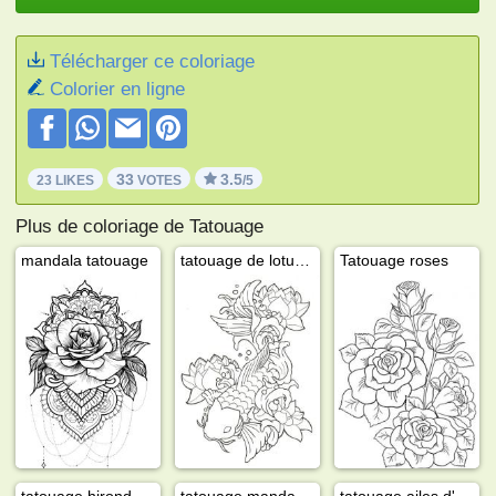
Télécharger ce coloriage
Colorier en ligne
33
3.5
23 LIKES
VOTES
/5
Plus de coloriage de Tatouage
mandala tatouage
tatouage de lotus et de carpe koi
Tatouage roses
tatouage hirondelle
tatouage mandala tortue
tatouage ailes d'ange