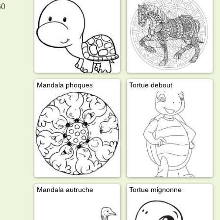
60
Mandala phoques
Tortue debout
Mandala autruche
Tortue mignonne