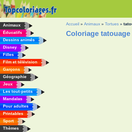
Accueil
»
Animaux
»
Tortues
»
tat
Animaux
Coloriage tatouage
Éducatifs
Dessins animés
Disney
Filles
Film et télévision
Garçons
Géographie
Jeux
Les tout-petits
Mandalas
Pour adultes
Printables
Sport
Thèmes