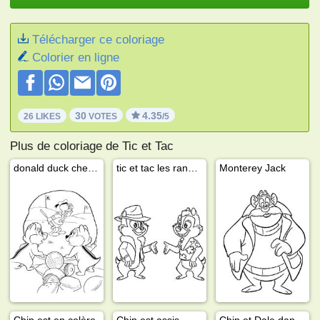
Télécharger ce coloriage
Colorier en ligne
30
4.35
26 LIKES
VOTES
/5
Plus de coloriage de Tic et Tac
donald duck cherche balle de golf
tic et tac les rangers de risque
Monterey Jack
Chip est en colère
Chip est assis
Chip et Dale dansent