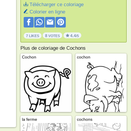
Télécharger ce coloriage
Colorier en ligne
8
4.4
7 LIKES
VOTES
/5
Plus de coloriage de Cochons
Cochon
cochon
la ferme
cochons