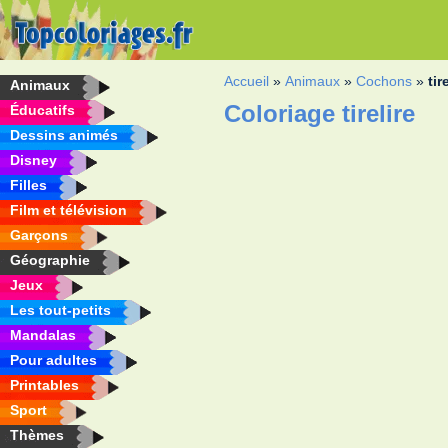
Accueil
»
Animaux
»
Cochons
»
tir
Animaux
Coloriage tirelire
Éducatifs
Dessins animés
Disney
Filles
Film et télévision
Garçons
Géographie
Jeux
Les tout-petits
Mandalas
Pour adultes
Printables
Sport
Thèmes