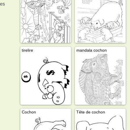
des
tirelire
mandala cochon
Cochon
Tête de cochon