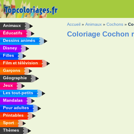
Accueil
»
Animaux
»
Cochons
»
Co
Animaux
Coloriage Cochon r
Éducatifs
Dessins animés
Disney
Filles
Film et télévision
Garçons
Géographie
Jeux
Les tout-petits
Mandalas
Pour adultes
Printables
Sport
Thèmes