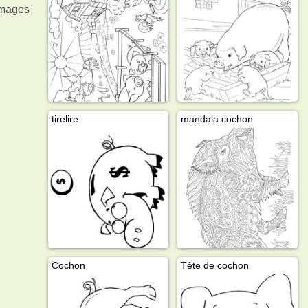
images
tirelire
mandala cochon
Cochon
Tête de cochon