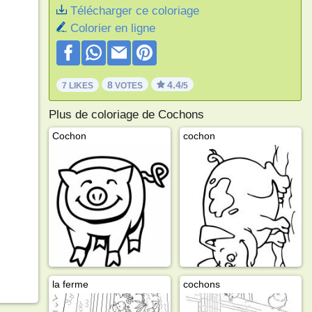
Télécharger ce coloriage
Colorier en ligne
8
4.4
7 LIKES
VOTES
/5
Plus de coloriage de Cochons
Cochon
cochon
la ferme
cochons