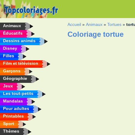
Accueil
»
Animaux
»
Tortues
»
tort
Animaux
Coloriage tortue
Éducatifs
Dessins animés
Disney
Filles
Film et télévision
Garçons
Géographie
Jeux
Les tout-petits
Mandalas
Pour adultes
Printables
Sport
Thèmes