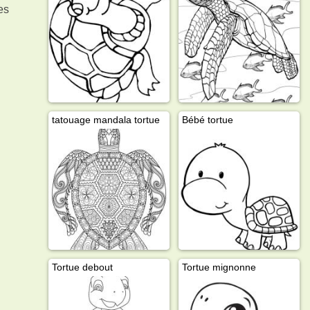
es
tatouage mandala tortue
Bébé tortue
Tortue debout
Tortue mignonne