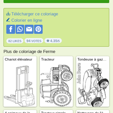
Télécharger ce coloriage
Colorier en ligne
94
4.35
82 LIKES
VOTES
/5
Plus de coloriage de Ferme
Chariot élévateur
Tracteur
Tondeuse à gazon John Deere
4 animaux de la ferme
Tracteur simple
Nettoyage de l'étable