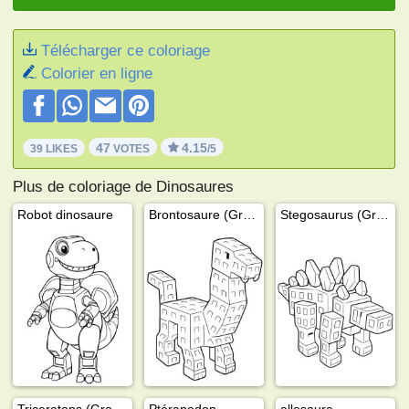
Télécharger ce coloriage
Colorier en ligne
47
4.15
39 LIKES
VOTES
/5
Plus de coloriage de Dinosaures
Robot dinosaure
Brontosaure (Grow a Garden)
Stegosaurus (Grow a Garden)
Triceratops (Grow a Garden)
Ptéranodon
allosaure