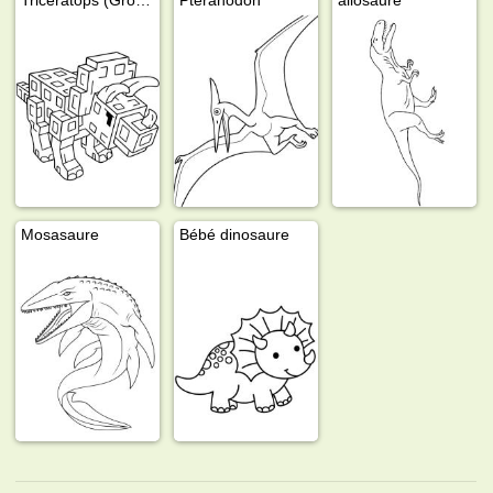
Mosasaure
Bébé dinosaure