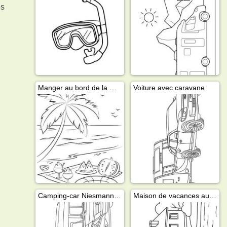
es
Manger au bord de la mer
Voiture avec caravane
Camping-car Niesmann+Bischoff
Maison de vacances au bord de l'eau