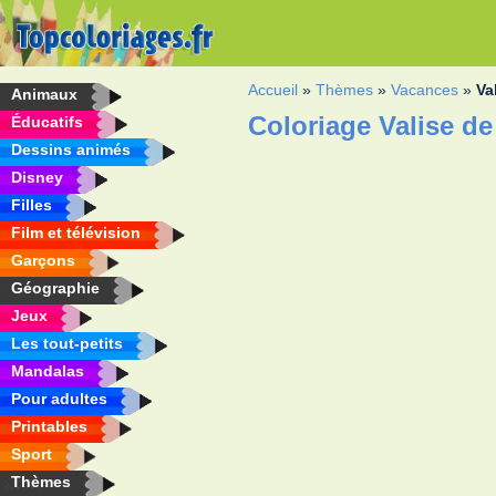
Accueil
»
Thèmes
»
Vacances
»
Va
Animaux
Coloriage Valise d
Éducatifs
Dessins animés
Disney
Filles
Film et télévision
Garçons
Géographie
Jeux
Les tout-petits
Mandalas
Pour adultes
Printables
Sport
Thèmes