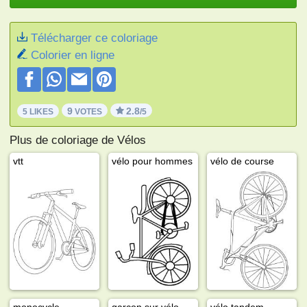
Télécharger ce coloriage
Colorier en ligne
9
2.8
5 LIKES
VOTES
/5
Plus de coloriage de Vélos
vtt
vélo pour hommes
vélo de course
monocycle
garçon sur vélo
vélo tandem