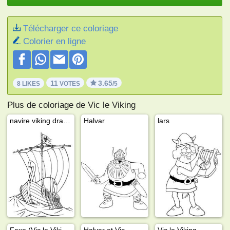
Télécharger ce coloriage
Colorier en ligne
11
3.65
8 LIKES
VOTES
/5
Plus de coloriage de Vic le Viking
navire viking drakkar
Halvar
lars
Faxe (Vic le Viking)
Halvar et Vic
Vic le Viking