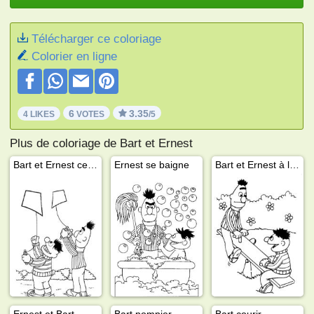
Télécharger ce coloriage
Colorier en ligne
6
3.35
4 LIKES
VOTES
/5
Plus de coloriage de Bart et Ernest
Bart et Ernest cerf-volant
Ernest se baigne
Bart et Ernest à la balançoire
Ernest et Bart
Bart pompier
Bart courir