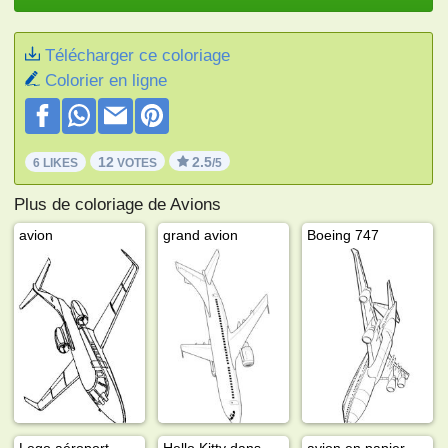
Télécharger ce coloriage
Colorier en ligne
12
2.5
6 LIKES
VOTES
/5
Plus de coloriage de Avions
avion
grand avion
Boeing 747
Lego aéroport
Hello Kitty dans un avion
avion en papier