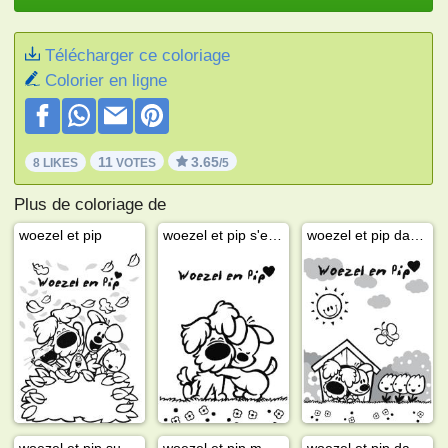
Télécharger ce coloriage
Colorier en ligne
11
3.65
8 LIKES
VOTES
/5
Plus de coloriage de
woezel et pip
woezel et pip s'embrassent
woezel et pip dans le jardin
woezel et pip sur la plage
woezel et pip meilleurs amis
woezel et pip dans le bain