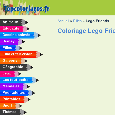
Accueil
»
Filles
»
Lego Friends
Animaux
Éducatifs
Coloriage Lego Fri
Dessins animés
Disney
Filles
Film et télévision
Garçons
Géographie
Jeux
Les tout-petits
Mandalas
Pour adultes
Printables
Sport
Thèmes