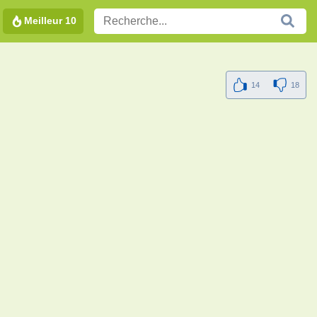
Meilleur 10
14
18