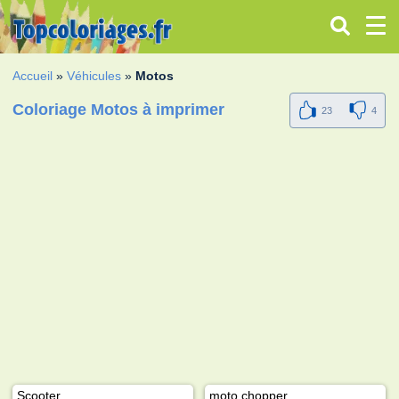
Accueil
»
Véhicules
»
Motos
Coloriage Motos à imprimer
23
4
Scooter
moto chopper