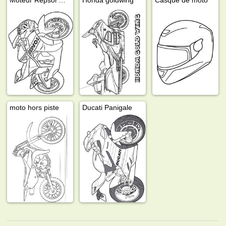
moto hors piste
Ducati Panigale