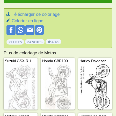
Télécharger ce coloriage
Colorier en ligne
24
4.4
21 LIKES
VOTES
/5
Plus de coloriage de Motos
Suzuki GSX-R 1000
Honda CBR1000RR
Harley Davidson Fat Boy
Moteur Repsol Honda
Honda goldwing
Casque de moto