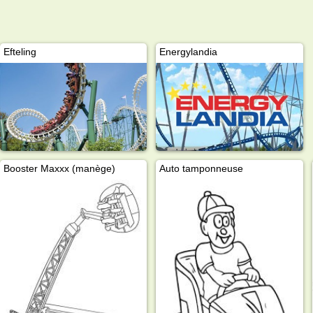
Efteling
Energylandia
Booster Maxxx (manège)
Auto tamponneuse