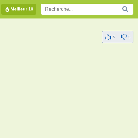
Meilleur 10
5
5