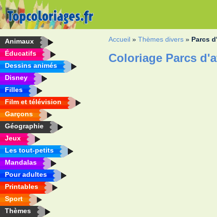
Accueil
»
Thèmes divers
»
Parcs d
Animaux
Éducatifs
Coloriage Parcs d'a
Dessins animés
Disney
Filles
Film et télévision
Garçons
Géographie
Jeux
Les tout-petits
Mandalas
Pour adultes
Printables
Sport
Thèmes