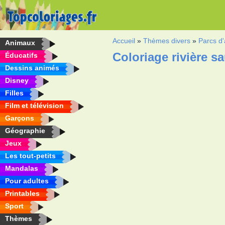
Accueil
»
Thèmes divers
»
Parcs d'
Animaux
Coloriage rivière s
Éducatifs
Dessins animés
Disney
Filles
Film et télévision
Garçons
Géographie
Jeux
Les tout-petits
Mandalas
Pour adultes
Printables
Sport
Thèmes