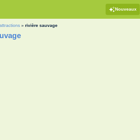
Nouveaux
attractions
»
rivière sauvage
auvage