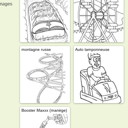
 images
montagne russe
Auto tamponneuse
Booster Maxxx (manège)