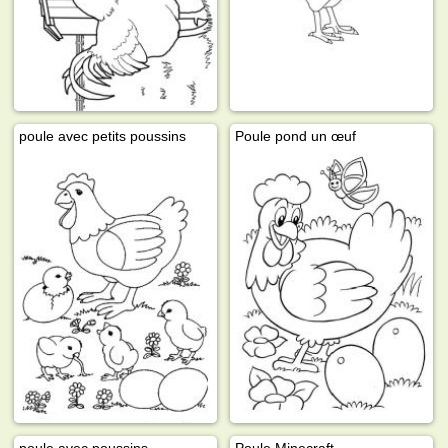
poule avec petits poussins
Poule pond un œuf
poule avec poussins
Poule Minecraft