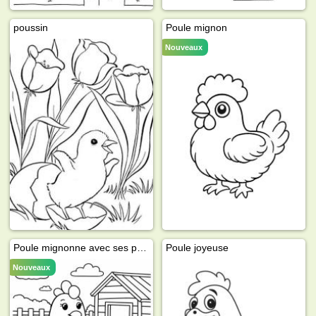
poussin
Poule mignon
Nouveaux
Poule mignonne avec ses poussins
Poule joyeuse
Nouveaux