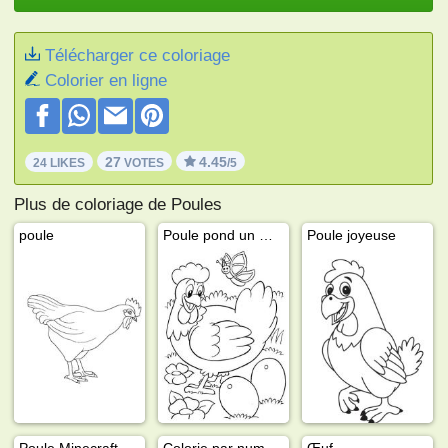
Télécharger ce coloriage
Colorier en ligne
27
4.45
24 LIKES
VOTES
/5
Plus de coloriage de Poules
poule
Poule pond un œuf
Poule joyeuse
Poule Minecraft
Colorie par numéro poule
Œuf