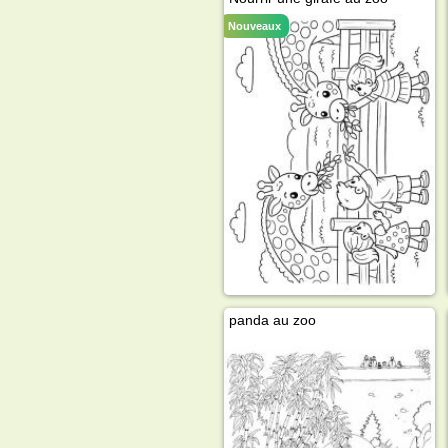
Nouveaux
panda au zoo