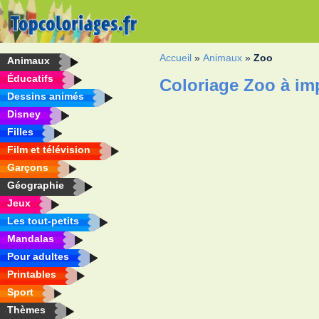
Accueil
»
Animaux
»
Zoo
Animaux
Éducatifs
Coloriage Zoo à im
Dessins animés
Disney
Filles
Film et télévision
Garçons
Géographie
Jeux
Les tout-petits
Mandalas
Pour adultes
Printables
Sport
Thèmes