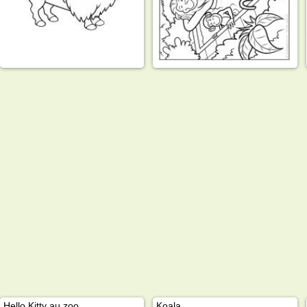
Hello Kitty au zoo
Koala