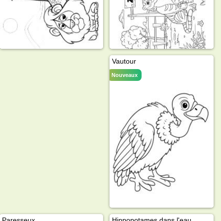
Vautour
Nouveaux
Paresseux
Hippopotames dans l'eau