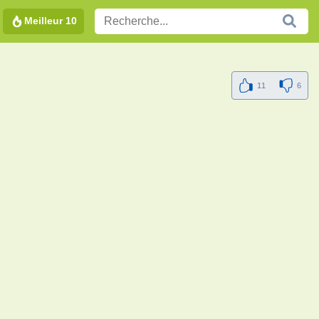
Meilleur 10
11
6