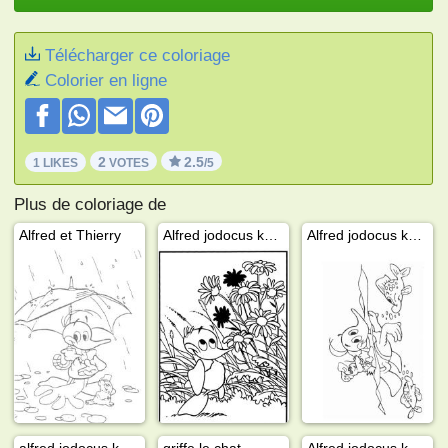
Télécharger ce coloriage
Colorier en ligne
2
2.5
1 LIKES
VOTES
/5
Plus de coloriage de
Alfred et Thierry
Alfred jodocus kwak
Alfred jodocus kwak nage
alfred jodocus kwak dort
griffe le chat
Alfred jodocus kwak à l'école