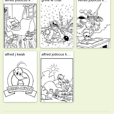
alfred j kwak
alfred jodocus kwak joue avec une grenouille