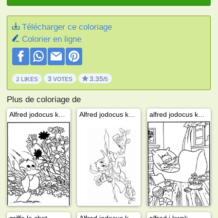
Télécharger ce coloriage
Colorier en ligne
3
3.35
2 LIKES
VOTES
/5
Plus de coloriage de
Alfred jodocus kwak
Alfred jodocus kwak nage
alfred jodocus kwak dort
griffe le chat
Alfred jodocus kwak à l'école
alfred j kwak