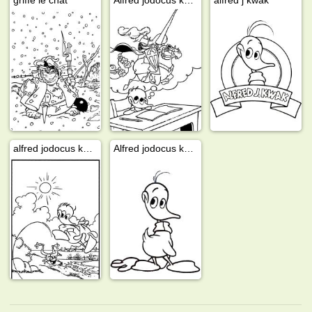
alfred jodocus kwak joue avec une grenouille
Alfred jodocus kwak