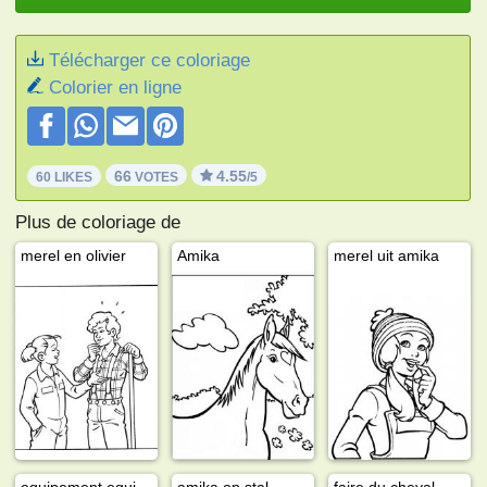
Télécharger ce coloriage
Colorier en ligne
66
4.55
60 LIKES
VOTES
/5
Plus de coloriage de
merel en olivier
Amika
merel uit amika
equipement equitation
amika op stal
faire du cheval