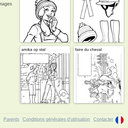
images
amika op stal
faire du cheval
Parents
Conditions générales d'utilisation
Contacter