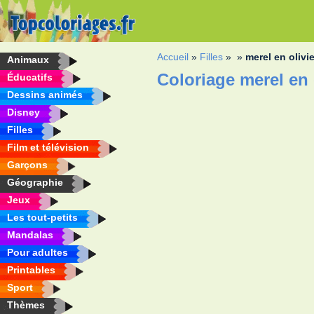
Accueil
»
Filles
»
»
merel en olivie
Animaux
Coloriage merel en 
Éducatifs
Dessins animés
Disney
Filles
Film et télévision
Garçons
Géographie
Jeux
Les tout-petits
Mandalas
Pour adultes
Printables
Sport
Thèmes