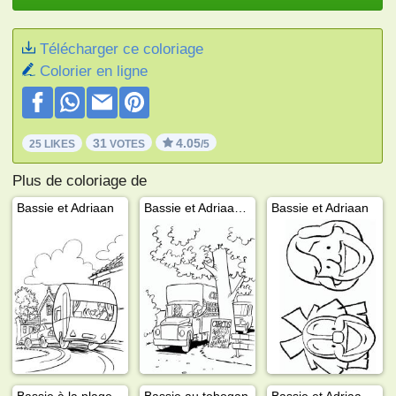
Télécharger ce coloriage
Colorier en ligne
31
4.05
25 LIKES
VOTES
/5
Plus de coloriage de
Bassie et Adriaan
Bassie et Adriaan au cirque
Bassie et Adriaan
Bassie à la plage
Bassie au tobogan
Bassie et Adriaan chez l'éléphant