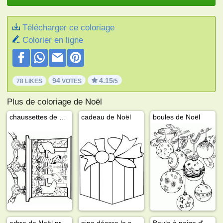
Télécharger ce coloriage
Colorier en ligne
94
4.15
78 LIKES
VOTES
/5
Plus de coloriage de Noël
chaussettes de Noël
cadeau de Noël
boules de Noël
arbre de Noël près de la cheminée
pino décore le sapin
Boule à neige d'hiver