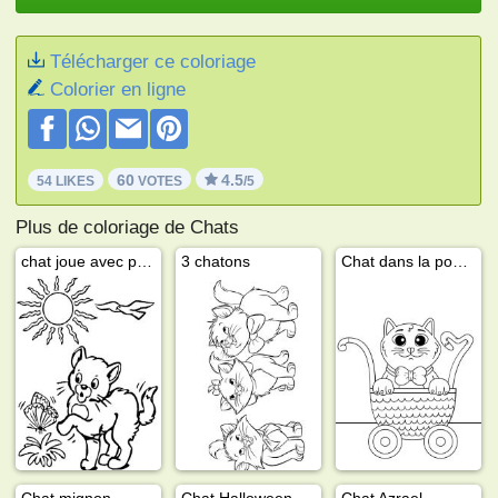
Télécharger ce coloriage
Colorier en ligne
60
4.5
54 LIKES
VOTES
/5
Plus de coloriage de Chats
chat joue avec papillon
3 chatons
Chat dans la poussette
Chat mignon
Chat Halloween
Chat Azrael