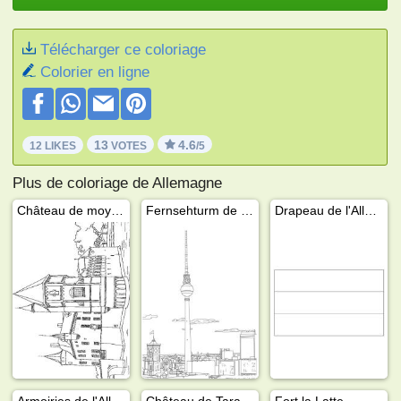
Télécharger ce coloriage
Colorier en ligne
13
4.6
12 LIKES
VOTES
/5
Plus de coloriage de Allemagne
Château de moyen âge
Fernsehturm de Berlin
Drapeau de l'Allemagne
Armoiries de l'Allemagne
Château de Tarascon
Fort la Latte