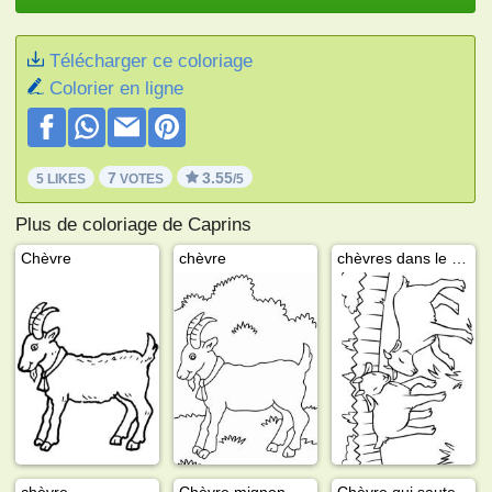
Télécharger ce coloriage
Colorier en ligne
7
3.55
5 LIKES
VOTES
/5
Plus de coloriage de Caprins
Chèvre
chèvre
chèvres dans le pré
chèvre
Chèvre mignon
Chèvre qui saute