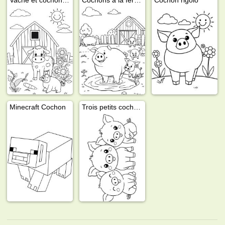
Minecraft Cochon
Trois petits cochons mignons