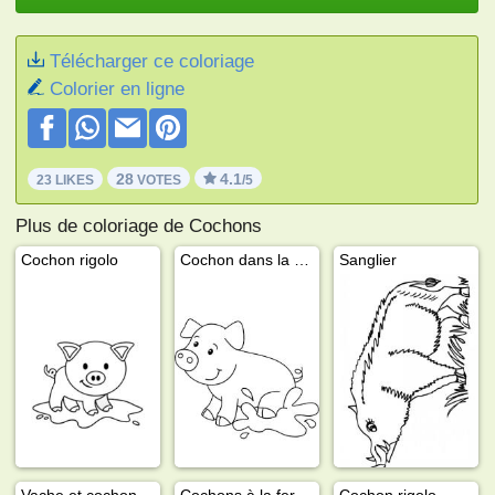
Télécharger ce coloriage
Colorier en ligne
28
4.1
23 LIKES
VOTES
/5
Plus de coloriage de Cochons
Cochon rigolo
Cochon dans la boue
Sanglier
Vache et cochon à la ferme
Cochons à la ferme
Cochon rigolo